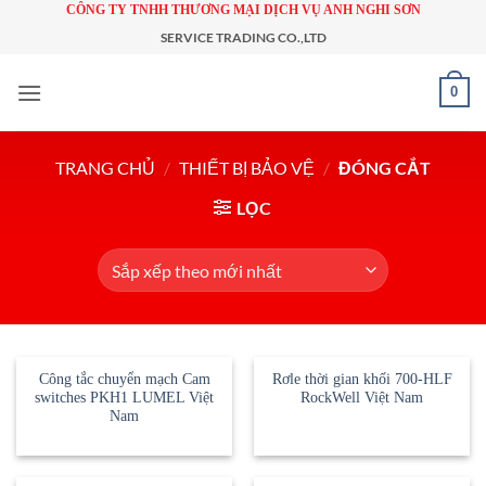
Bỏ
CÔNG TY TNHH THƯƠNG MẠI DỊCH VỤ ANH NGHI SƠN
qua
SERVICE TRADING CO.,LTD
nội
0
dung
TRANG CHỦ
/
THIẾT BỊ BẢO VỆ
/
ĐÓNG CẮT
LỌC
Công tắc chuyển mạch Cam
Rơle thời gian khối 700-HLF
switches PKH1 LUMEL Việt
RockWell Việt Nam
Nam