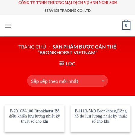
Bỏ
CÔNG TY TNHH THƯƠNG MẠI DỊCH VỤ ANH NGHI SƠN
qua
SERVICE TRADING CO.,LTD
nội
0
dung
TRANG CHỦ
/
SẢN PHẨM ĐƯỢC GẮN THẺ
“BRONKHORST VIETNAM”
LỌC
F-201CV-100 Bronkhorst,Bộ
F-111B-5K0 Bronkhorst,Đồng
điều khiển lưu lượng nhiệt kỹ
hồ đo lưu lượng nhiệt kỹ thuật
thuật số cho khí
số cho khí