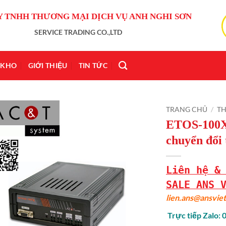
Y TNHH THƯƠNG MẠI DỊCH VỤ ANH NGHI SƠN
SERVICE TRADING CO.,LTD
KHO
GIỚI THIỆU
TIN TỨC
TRANG CHỦ
/
TH
ETOS-100X
chuyển đổi
Liên hệ &
SALE ANS 
lien.ans@ansvi
Trực tiếp Zalo: