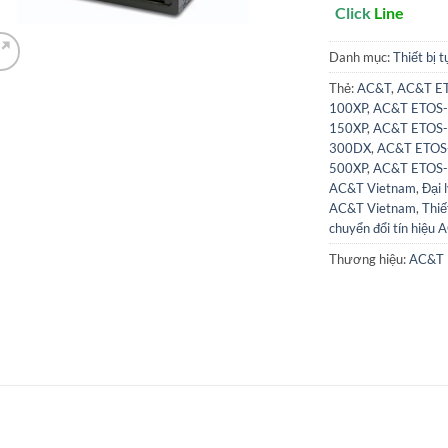
Click
Line
Danh mục:
Thiết bị 
Thẻ:
AC&T
,
AC&T ETO
100XP
,
AC&T ETOS-15
150XP
,
AC&T ETOS-3
300DX
,
AC&T ETOS-5
500XP
,
AC&T ETOS-5
AC&T Vietnam
,
Đại 
AC&T Vietnam
,
Thiế
chuyển đổi tín hiệ
Thương hiệu:
AC&T