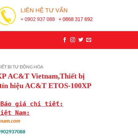
LIÊN HỆ TƯ VẤN
+ 0902 937 088
+ 0868 317 692
IẾT BỊ TỰ ĐỘNG HÓA
P AC&T Vietnam,Thiết bị
 tín hiệu AC&T ETOS-100XP
 Báo giá chi tiết:
Việt Nam:
etnam.com
 0902937088