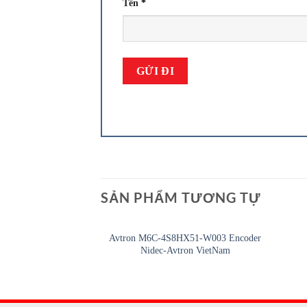
Tên
*
SẢN PHẨM TƯƠNG TỰ
Avtron M6C-4S8HX51-W003 Encoder
Nidec-Avtron VietNam