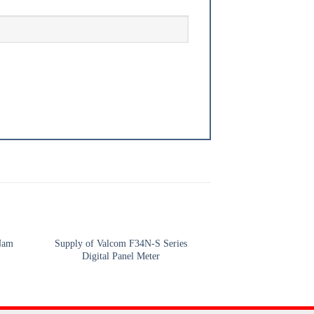
Supply of Valcom F34N-S Series
Mô đun NT538 U.1C
Nam
Digital Panel Meter
Viet