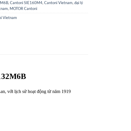
2M6B
,
Cantoni SIE160M4
,
Cantoni Vietnam
,
đại lý
etnam
,
MOTOR Cantoni
i Vietnam
132M6B
an, với lịch sử hoạt động từ năm 1919