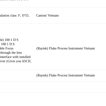
ation class: F; I
P
55;
Cantoni Vietnam
de) 100:1 D:S
) 100:1 D:S
ble Focus
(Raytek) Fluke Process Instrument Vietnam
through the lens
terface with installed
erver (Gives you ASCII,
(Raytek) Fluke Process Instrument Vietnam