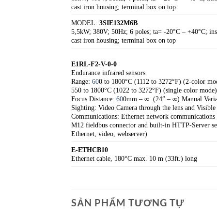
cast iron housing; terminal box on top
MODEL:
3SIE132M6B
5,5kW; 380V; 50Hz; 6 poles; ta= -20°C – +40°C; insul
cast iron housing; terminal box on top
E1RL-F2-V-0-0
Endurance infrared sensors
Range:
60
0 to 1800°C (1112 to 3272°F) (2-color mo
550 to 1800°C (1022 to 3272°F) (single color mode
Focus Distance:
60
0mm – ∞ (24” – ∞) Manual Varia
Sighting: Video Camera through the lens and Visible 
Communications: Ethernet network communications in
M12 fieldbus connector and built-in HTTP-Server s
Ethernet, video, webserver)
E-ETHCB10
Ethernet cable, 180°C max. 10 m (33ft.) long
SẢN PHẨM TƯƠNG TỰ