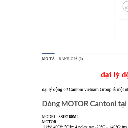
MÔ TẢ
ĐÁNH GIÁ (0)
đại lý 
đại lý động cơ
Cantoni vietnam Group là một nh
Dòng MOTOR Cantoni tại
MODEL:
3SIE160M4
MOTOR
11kW; 400V; 50Hz; 4 poles; ta= -20°C – +40°C; insul