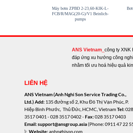
Máy bơm ZPBD 2-23,60-KIK-L-
Bơm
FCB/R/MAG(20-G)/V1 Beinlich-
pumps
ANS Vietnam
_
công ty XNK 
đáp ứng xu hướng công nghiệ
nhằm tối ưu hoá hiệu quả ki
LIÊN HỆ
ANS Vietnam (Anh Nghi Son Service Trading Co.,
Ltd.)
Add:
135 đường số 2, Khu Đô Thị Vạn Phúc, P.
Hiệp Bình Phước, Thủ Đức, HCMC, Vietnam
Tel:
02
3517 0401 - 028 3517 0402 -
Fax:
028 3517 0403
Email: support@ansgroup.asia
(Phone: 0911 47 22 5
);
Website:
anhnghison.com