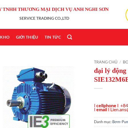
Y TNHH THƯƠNG MẠI DỊCH VỤ ANH NGHI SƠN
SERVICE TRADING CO.,LTD
KHO
GIỚI THIỆU
TIN TỨC
TRANG CHỦ
/
B
đại lý động
SIE132M6B
I
cellphone
I +84
I
email
I
Lien.an
Danh mục:
Bơm-Pu