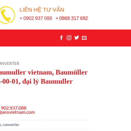
LIÊN HỆ TƯ VẤN
+ 0902 937 088
+ 0868 317 692
ONVERTER
aumuller vietnam, Baumüller
00-01, đại lý Baumuller
 902.937.088
s@ansvietnam.com
m
,
converter