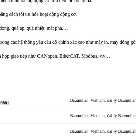
iều chỉnh tốc độ động cơ từ 0 đến tốc độ tối đa.
 bằng cách tối ưu hóa hoạt động động cơ.
dòng, quá áp, quá nhiệt, mất pha,…
trong các hệ thống yêu cầu độ chính xác cao như máy in, máy đóng gó
ch hợp giao tiếp như CANopen, EtherCAT, Modbus, v.v…
Baumuller Vietn
a
m, đại lý Baumulle
99881
Baumuller Vietnam, đại lý Baumulle
Baumuller Vietnam, đại lý Baumulle