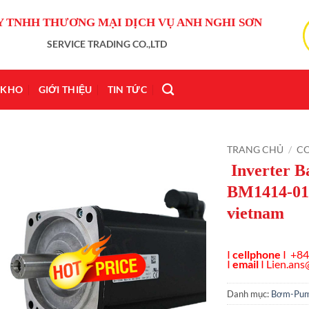
Y TNHH THƯƠNG MẠI DỊCH VỤ ANH NGHI SƠN
SERVICE TRADING CO.,LTD
KHO
GIỚI THIỆU
TIN TỨC
TRANG CHỦ
/
C
Inverter B
BM1414-01-
vietnam
I
cellphone
I +84
I
email
I
Lien.an
Danh mục:
Bơm-Pu