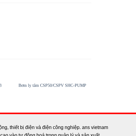
3
Bơm cánh gạt BT6D
Bơm ly tâm CSP50/CSPV SHC-PUMP
B1 Dukin
g, thiết bị điện và điện công nghiệp. ans vietnam
ao vào tự động hoá trong quản lý và sản xuất