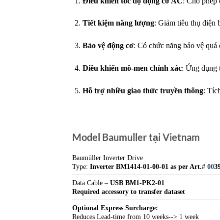
Điều khiển tốc độ động cơ AC
: Cho phép đ
Tiết kiệm năng lượng
: Giảm tiêu thụ điện
Bảo vệ động cơ
: Có chức năng bảo vệ quá 
Điều khiển mô-men chính xác
: Ứng dụng 
Hỗ trợ nhiều giao thức truyền thông
: Tí
Model Baumuller tại Vietnam
Baumüller Inverter Drive
Type:
Inverter BM1414-01-00-01 as per Art.
# 00
3
Data Cable –
USB BM1-PK2-01
Required accessory to transfer dataset
Optional Express Surcharge:
Reduces Lead-time from 10 weeks--> 1 week