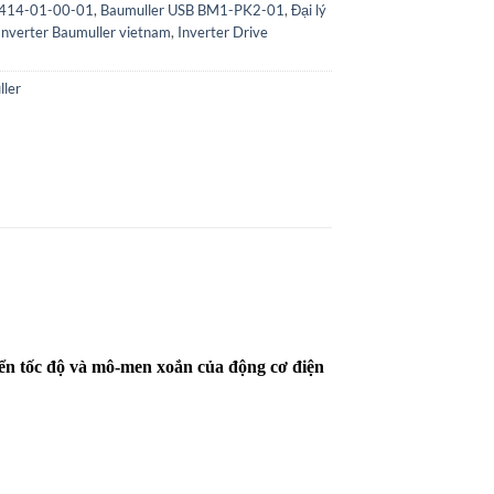
1414-01-00-01
,
Baumuller USB BM1-PK2-01
,
Đại lý
Inverter Baumuller vietnam
,
Inverter Drive
ler
iển tốc độ và mô-men xoắn của động cơ điện