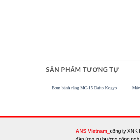
SẢN PHẨM TƯƠNG TỰ
Bơm bánh răng MC-15 Daito Kogyo
Máy
ANS Vietnam
_
công ty XNK 
đáp ứng xu hướng công nghiệ