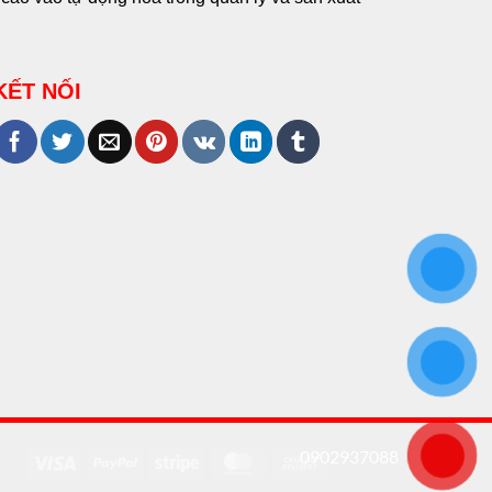
KẾT NỐI
0902937088
Visa
PayPal
Stripe
MasterCard
Cash
On